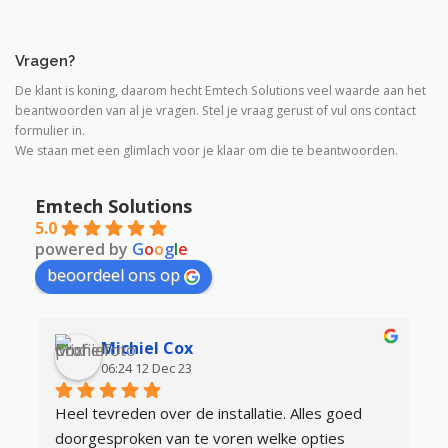
Vragen?
De klant is koning, daarom hecht Emtech Solutions veel waarde aan het
beantwoorden van al je vragen. Stel je vraag gerust of vul ons contact
formulier in.
We staan met een glimlach voor je klaar om die te beantwoorden.
Emtech Solutions
5.0
powered by
G
o
o
g
l
e
beoordeel ons op
Michiel Cox
06:24 12 Dec 23
Heel tevreden over de installatie. Alles goed 
Z
doorgesproken van te voren welke opties 
&