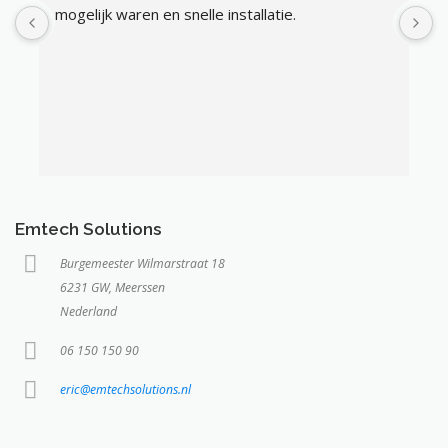
mogelijk waren en snelle installatie.
l
v
g
v
b
Emtech Solutions
Burgemeester Wilmarstraat 18
6231 GW, Meerssen
Nederland
06 150 150 90
eric@emtechsolutions.nl